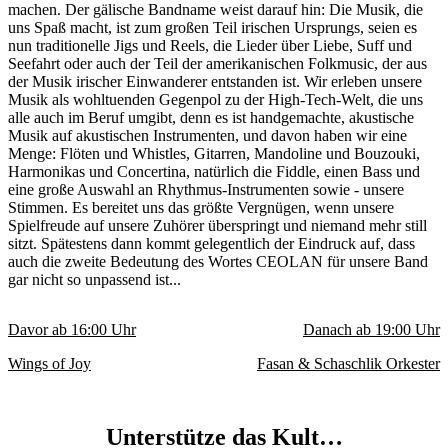
machen. Der gälische Bandname weist darauf hin: Die Musik, die
uns Spaß macht, ist zum großen Teil irischen Ursprungs, seien es
nun traditionelle Jigs und Reels, die Lieder über Liebe, Suff und
Seefahrt oder auch der Teil der amerikanischen Folkmusic, der aus
der Musik irischer Einwanderer entstanden ist. Wir erleben unsere
Musik als wohltuenden Gegenpol zu der High-Tech-Welt, die uns
alle auch im Beruf umgibt, denn es ist handgemachte, akustische
Musik auf akustischen Instrumenten, und davon haben wir eine
Menge: Flöten und Whistles, Gitarren, Mandoline und Bouzouki,
Harmonikas und Concertina, natürlich die Fiddle, einen Bass und
eine große Auswahl an Rhythmus-Instrumenten sowie - unsere
Stimmen. Es bereitet uns das größte Vergnügen, wenn unsere
Spielfreude auf unsere Zuhörer überspringt und niemand mehr still
sitzt. Spätestens dann kommt gelegentlich der Eindruck auf, dass
auch die zweite Bedeutung des Wortes CEOLAN für unsere Band
gar nicht so unpassend ist...
Davor ab
16:00
Uhr
Danach ab
19:00
Uhr
Wings of Joy
Fasan & Schaschlik Orkester
Unterstütze das Kult…