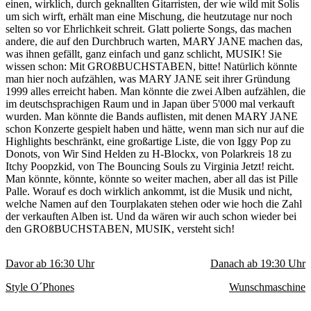
einen, wirklich, durch geknallten Gitarristen, der wie wild mit Solis
um sich wirft, erhält man eine Mischung, die heutzutage nur noch
selten so vor Ehrlichkeit schreit. Glatt polierte Songs, das machen
andere, die auf den Durchbruch warten, MARY JANE machen das,
was ihnen gefällt, ganz einfach und ganz schlicht, MUSIK! Sie
wissen schon: Mit GROßBUCHSTABEN, bitte! Natürlich könnte
man hier noch aufzählen, was MARY JANE seit ihrer Gründung
1999 alles erreicht haben. Man könnte die zwei Alben aufzählen, die
im deutschsprachigen Raum und in Japan über 5'000 mal verkauft
wurden. Man könnte die Bands auflisten, mit denen MARY JANE
schon Konzerte gespielt haben und hätte, wenn man sich nur auf die
Highlights beschränkt, eine großartige Liste, die von Iggy Pop zu
Donots, von Wir Sind Helden zu H-Blockx, von Polarkreis 18 zu
Itchy Poopzkid, von The Bouncing Souls zu Virginia Jetzt! reicht.
Man könnte, könnte, könnte so weiter machen, aber all das ist Pille
Palle. Worauf es doch wirklich ankommt, ist die Musik und nicht,
welche Namen auf den Tourplakaten stehen oder wie hoch die Zahl
der verkauften Alben ist. Und da wären wir auch schon wieder bei
den GROßBUCHSTABEN, MUSIK, versteht sich!
Davor ab
16:30
Uhr
Danach ab
19:30
Uhr
Style O´Phones
Wunschmaschine