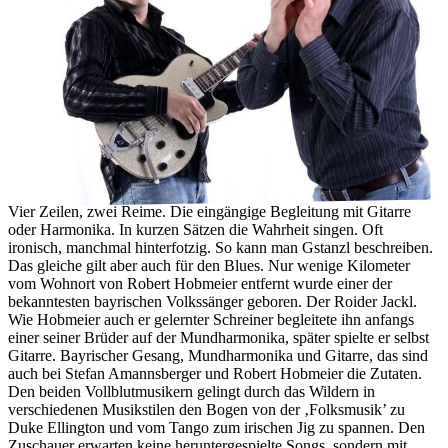
Vier Zeilen, zwei Reime. Die eingängige Begleitung mit Gitarre
oder Harmonika. In kurzen Sätzen die Wahrheit singen. Oft
ironisch, manchmal hinterfotzig. So kann man Gstanzl beschreiben.
Das gleiche gilt aber auch für den Blues. Nur wenige Kilometer
vom Wohnort von Robert Hobmeier entfernt wurde einer der
bekanntesten bayrischen Volkssänger geboren. Der Roider Jackl.
Wie Hobmeier auch er gelernter Schreiner begleitete ihn anfangs
einer seiner Brüder auf der Mundharmonika, später spielte er selbst
Gitarre. Bayrischer Gesang, Mundharmonika und Gitarre, das sind
auch bei Stefan Amannsberger und Robert Hobmeier die Zutaten.
Den beiden Vollblutmusikern gelingt durch das Wildern in
verschiedenen Musikstilen den Bogen von der ‚Folksmusik’ zu
Duke Ellington und vom Tango zum irischen Jig zu spannen. Den
Zuschauer erwarten keine heruntergespielte Songs, sondern mit