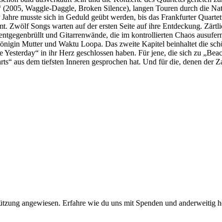
 (2005, Waggle-Daggle, Broken Silence), langen Touren durch die Na
 Jahre musste sich in Geduld geübt werden, bis das Frankfurter Quartet
mt. Zwölf Songs warten auf der ersten Seite auf ihre Entdeckung. Zär
ntgegenbrüllt und Gitarrenwände, die im kontrollierten Chaos ausufern
gin Mutter und Waktu Loopa. Das zweite Kapitel beinhaltet die schöns
e Yesterday“ in ihr Herz geschlossen haben. Für jene, die sich zu „Be
ts“ aus dem tiefsten Inneren gesprochen hat. Und für die, denen der Z
stützung angewiesen. Erfahre wie du uns mit Spenden und anderweitig h