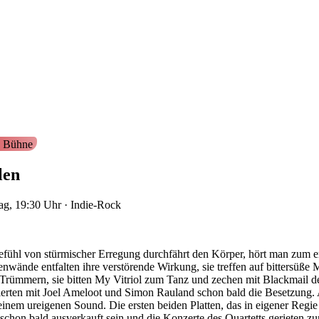
 Bühne
len
ag, 19:30
Uhr
·
Indie-Rock
fühl von stürmischer Erregung durchfährt den Körper, hört man zum e
enwände entfalten ihre verstörende Wirkung, sie treffen auf bittersüß
 Trümmern, sie bitten My Vitriol zum Tanz und zechen mit Blackmail 
rten mit Joel Ameloot und Simon Rauland schon bald die Besetzung. An
nem ureigenen Sound. Die ersten beiden Platten, das in eigener Regie
chon bald ausverkauft sein und die Konzerte des Quartetts gerieten zu