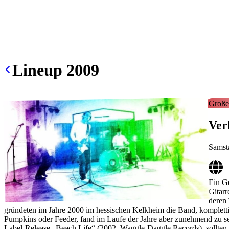
Lineup
2009
Große
Ver
Samst
Ein Ge
Gitarr
deren
gründeten im Jahre 2000 im hessischen Kelkheim die Band, komplettie
Pumpkins oder Feeder, fand im Laufe der Jahre aber zunehmend zu sei
Label-Release „Beach Life“ (2002, Waggle-Daggle Records), sollten s