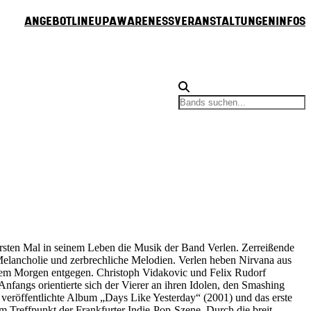
Angebot
Lineup
Awareness
Veranstaltungen
Infos
rsten Mal in seinem Leben die Musik der Band Verlen. Zerreißende
e Melancholie und zerbrechliche Melodien. Verlen heben Nirvana aus
dem Morgen entgegen. Christoph Vidakovic und Felix Rudorf
fangs orientierte sich der Vierer an ihren Idolen, den Smashing
 veröffentlichte Album „Days Like Yesterday“ (2001) und das erste
m Treffpunkt der Frankfurter Indie-Pop-Szene. Durch die breit