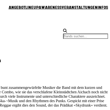
Angebot
Lineup
Awareness
Veranstaltungen
Infos
a
n bunt zusammengewürfelte Musiker die Band mit dem kurzen und
Combo, wie sie das verschlafene Kleinstädtchen Aichach noch nicht
durch viele Instrumente und unterschiedliche Charaktere auszeichnet.
r Ska-¬Musik und den Rhythmen des Punks. Gespickt mit einer Prise
eggae ergibt dies den Sound, der das Prädikat »Skydrunk« verdient.