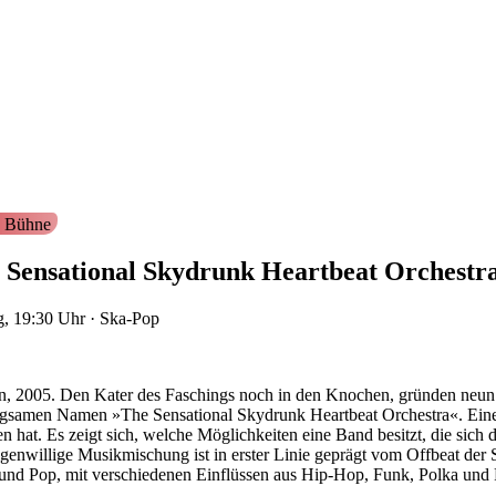
 Bühne
 Sensational Skydrunk Heartbeat Orchestr
g, 19:30
Uhr
·
Ska-Pop
n, 2005. Den Kater des Faschings noch in den Knochen, gründen neu
ägsamen Namen »The Sensational Skydrunk Heartbeat Orchestra«. Eine 
n hat. Es zeigt sich, welche Möglichkeiten eine Band besitzt, die sich 
igenwillige Musikmischung ist in erster Linie geprägt vom Offbeat de
nd Pop, mit verschiedenen Einflüssen aus Hip-Hop, Funk, Polka und R