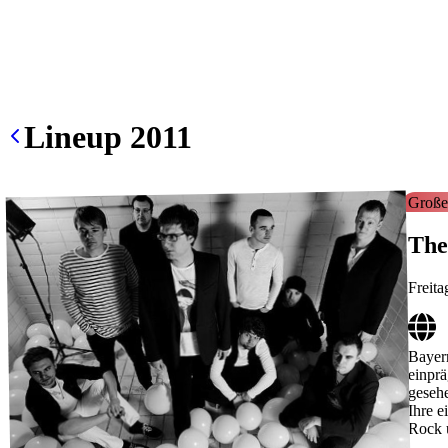
Lineup
2011
Große
The
Freita
Bayer
einpr
gesehe
Ihre e
Rock u