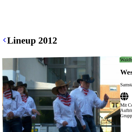
Lineup
2012
Waldb
Wes
Samst
Mit C
Auftri
Grupp