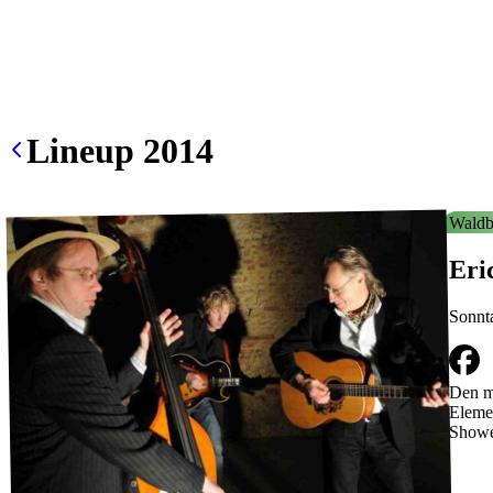
Lineup
2014
Waldb
Eri
Sonnt
Den me
Elemen
Showe