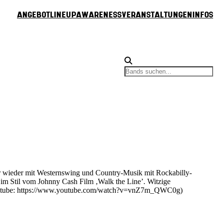
Angebot
Lineup
Awareness
Veranstaltungen
Infos
ahr wieder mit Westernswing und Country-Musik mit Rockabilly-
 im Stil vom Johnny Cash Film ‚Walk the Line’. Witzige
 (youtube: https://www.youtube.com/watch?v=vnZ7m_QWC0g)