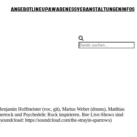
Angebot
Lineup
Awareness
Veranstaltungen
Infos
enjamin Hoffmeister (voc, git), Marius Weber (drums), Matthias
onerrock und Psychedelic Rock inspirieren. Ihre Live-Shows sind
soundcloud: https://soundcloud.com/the-strayin-sparrows)