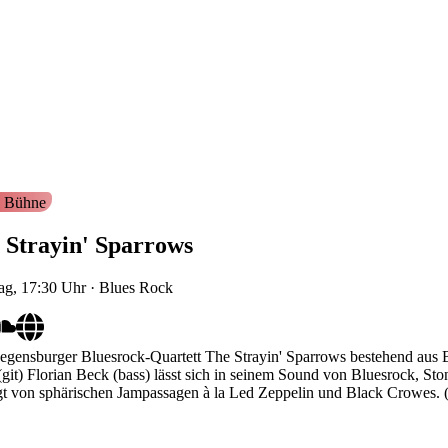
 Bühne
 Strayin' Sparrows
ag, 17:30
Uhr
·
Blues Rock
gensburger Bluesrock-Quartett The Strayin' Sparrows bestehend aus B
git) Florian Beck (bass) lässt sich in seinem Sound von Bluesrock, St
t von sphärischen Jampassagen à la Led Zeppelin und Black Crowes. (