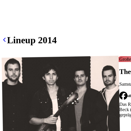
Lineup
2014
Große
The
Samst
Das Re
Beck (
gepräg