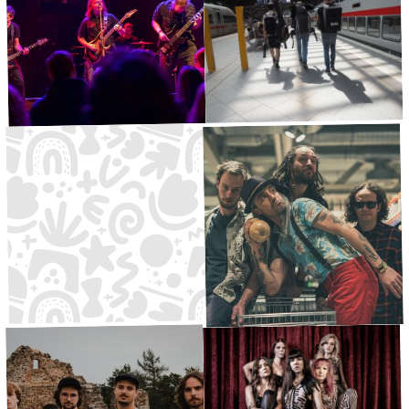
Wintermay
Hip Hop
·
Kleine Bühne
16:30
Alternative
·
Große Bühne
16:00
Naggerd
Bloodline
Akustikrock
·
Waldbühne
17:30
Metal
·
Große Bühne
17:30
Saphir
Compared To The Universe
Tech-
·
DJ-Area
18:00
Funkrock
·
Kleine Bühne
18:00
House/Techno