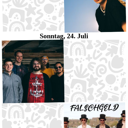
Sonntag, 24. Juli
DJ Florizon
Lienne
Bigroom,
·
DJ-Area
21:30
RʼnʼB
·
Große Bühne
22:00
Progressive/Bass- House
The Deed
The Big Band Theory
60s Rock
·
Kleine Bühne
12:30
Funk
·
Kleine Bühne
10:30