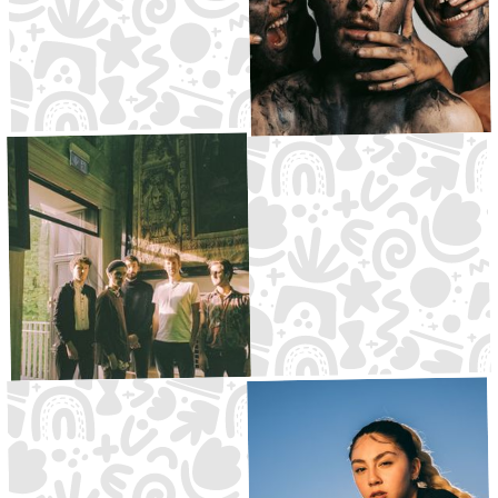
Poetry Slam
Kalaska
Waldbühne
20:30
Alternative
·
Große Bühne
20:30
Der Sendlinger Tor
Oakhands
·
Waldbühne
21:30
Hardcore
·
Kleine Bühne
21:00
Filmvorführung