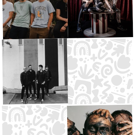
Doll Circus
Walther, angenehm.
Rock
·
Große Bühne
19:00
Psychedelic
·
Waldbühne
19:00
Pop
Days nʼ Decades
Ben Glorious
Hip Hop, Charts
Alternative
·
Kleine Bühne
·
DJ-Area
19:30
20:00
und House
Rock