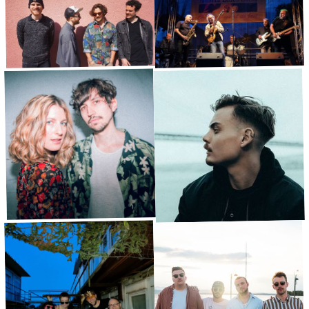
So Soon
Food Market Orchestra
Indiepop
·
Kleine Bühne
17:00
Soul
·
Waldbühne
17:00
Jakarta Blues Band
HYPERVYPER
Funk
Jazz
·
Große Bühne
·
Waldbühne
18:00
18:30
Moon Mates
Nkalis
Indiepop
·
Kleine Bühne
18:30
Rap
·
Große Bühne
19:30