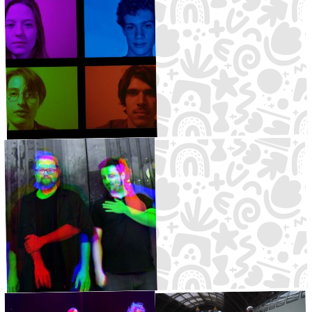
House/Deep
·
DJ-Area
21:30
Elektro
·
Große Bühne
22:00
House
Wrong Snakes
Skratchwork
Southern Folk
·
Waldbühne
16:00
Indierock
·
Kleine Bühne
15:00
emilk