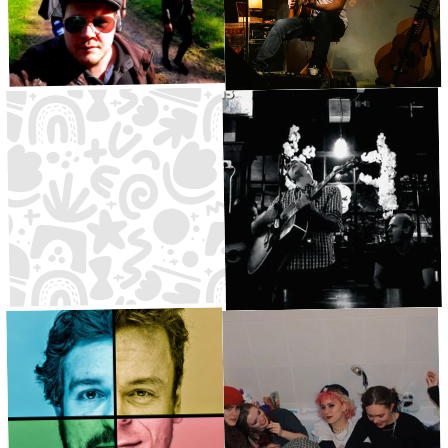
O'Reilly
Marian Redhox
Folkrock
·
Waldbühne
17:30
·
Kleine Bühne
18:00
Akustikrock
Marcus wurliZer
TBM3
House/
·
DJ-Area
18:00
Folkrock
·
Waldbühne
19:00
Electro/Techno