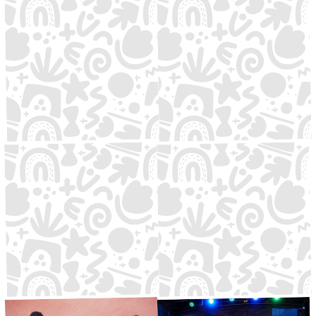
Jackson Blue
Holylight
Blues
·
Waldbühne
15:30
Indierock
·
Kleine Bühne
15:30
Time Tripping
Dichter
Hip Hop
Drum‘n‘Bass
·
Große Bühne
·
DJ-Area
16:00
16:30
Kollektiv
Tina Menger and her Street