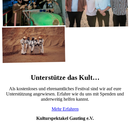
Talkbox
Please Madame
Jazzpop
·
Waldbühne
20:00
Indierock
·
Kleine Bühne
20:00
Brew Berrymore
Unterstütze das Kult…
Rock
·
Große Bühne
21:00
Als kostenloses und ehrenamtliches Festival sind wir auf eure
Unterstützung angewiesen. Erfahre wie du uns mit Spenden und
anderweitig helfen kannst.
Mehr Erfahren
Kulturspektakel Gauting e.V.