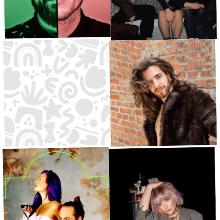
FORCODER
Dirty Red Bandanas
Synthpop
·
Große Bühne
19:00
Indiepop
·
Kleine Bühne
19:30
Philomenas Tailor
Clyfftone
Indiefolk
Melodic
·
Waldbühne
·
DJ-Area
20:00
20:30
House/Techno