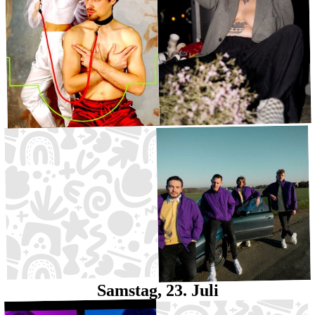
Elena Rud
Fliegende Haie
Indiepop
·
Kleine Bühne
21:00
Urban Pop
·
Große Bühne
20:30
Samstag, 23. Juli
Potted Plants
Figur Lemur