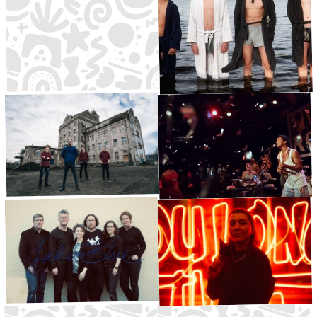
Big Band OvTG
Falschgeld
Big Band
·
Waldbühne
12:30
Rock
·
Große Bühne
13:30
Under Attic
Schokou
Bluesrock
·
Kleine Bühne
14:00
Reggae
·
Große Bühne
15:00