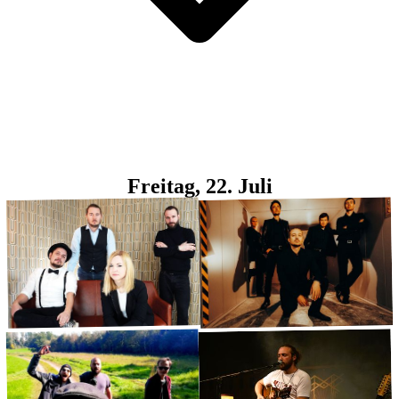
Freitag, 22. Juli
Bright Pattern
Salome Fur
Reggae
Rock
·
·
Kleine Bühne
Große Bühne
16:30
17:30