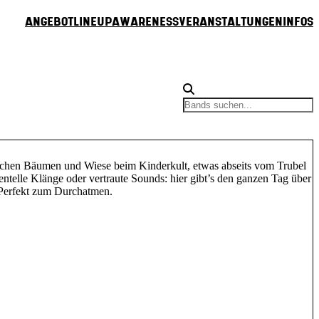
Angebot
Lineup
Awareness
Veranstaltungen
Infos
schen Bäumen und Wiese beim Kinderkult, etwas abseits vom Trubel
telle Klänge oder vertraute Sounds: hier gibt’s den ganzen Tag über
Perfekt zum Durchatmen.