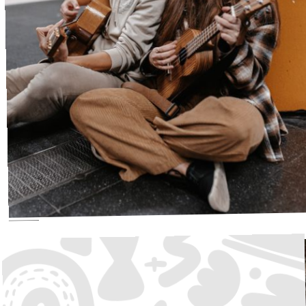
hey sunny
Singer/Songwriter
·
Waldbühne
19:00