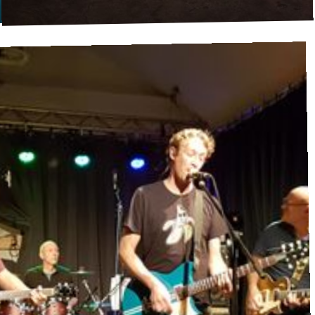
Tscheky & The Blues Kings
Blues
·
Waldbühne
20:30