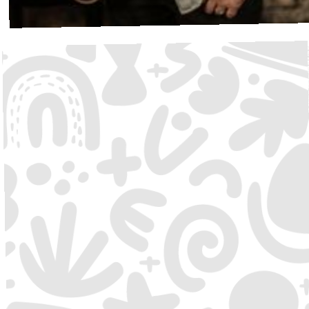
Bonifaz
Folk
·
Waldbühne
17:30