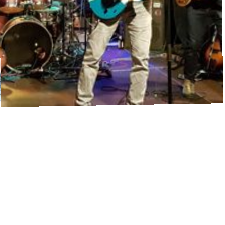
Isarelites
Alternative Rock
·
Waldbühne
17:30