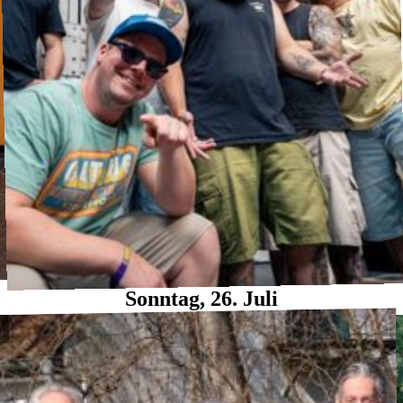
Sonntag, 26. Juli
Irie Fambli
Reggae
·
Waldbühne
20:30