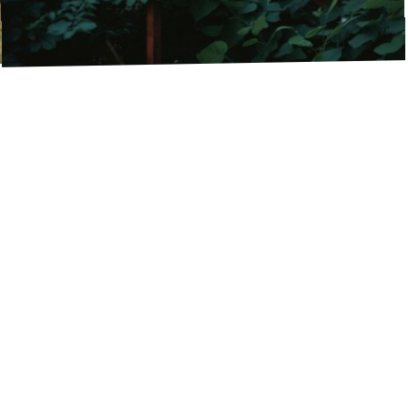
Carmina Reyes
Indierock
·
Waldbühne
17:00