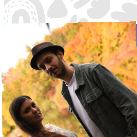
Super Music Shuttle
Musikschule Gauting-Stockdorf
·
Waldbühne
14:00