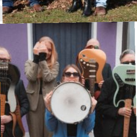
Liberty String Band
Bluegrass
·
Waldbühne
15:30