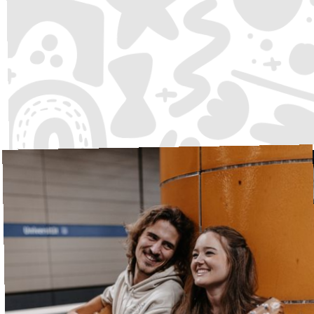
Deva Dance School
Tanzschule
·
Waldbühne
15:00