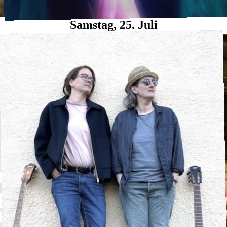
Samstag, 25. Juli
plaush.
Folk
·
Waldbühne
19:00