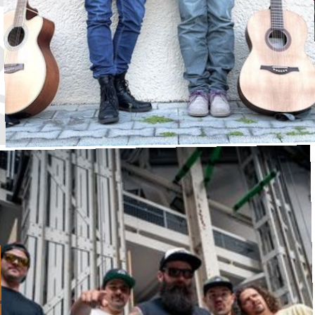
Zippers and Buttons
Singer/Songwriter
·
Waldbühne
16:00