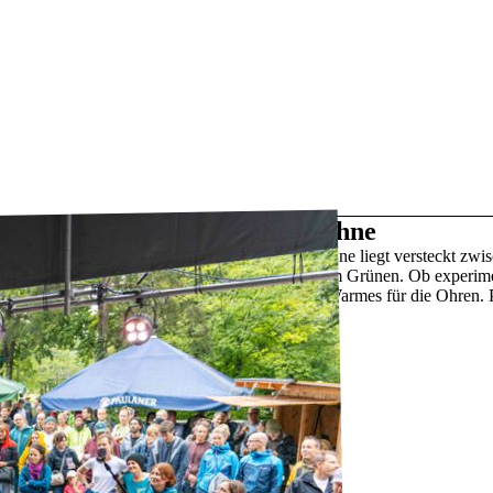
Waldbühne
Die Waldbühne liegt versteckt zwi
und mitten im Grünen. Ob experimen
Neues und Warmes für die Ohren. 