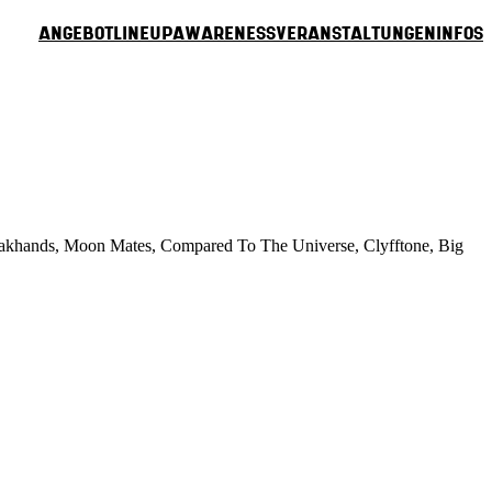
Angebot
Lineup
Awareness
Veranstaltungen
Infos
Oakhands, Moon Mates, Compared To The Universe, Clyfftone, Big