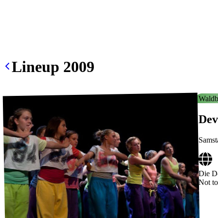
Lineup
2009
Waldb
Dev
Samst
Die D
Not to