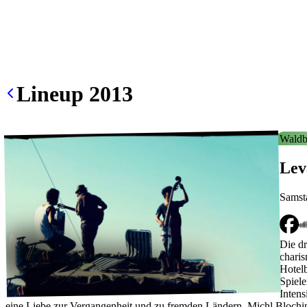
Lineup
2013
Waldb
Lev
Samst
Die dr
charis
Hotelb
Spiele
Intens
eine Liebe zur Vergangenheit und zu fremden Ländern. Michl Bloching