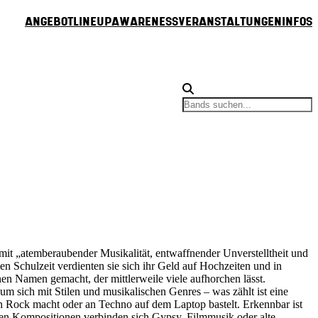
Angebot
Lineup
Awareness
Veranstaltungen
Infos
n mit „atemberaubender Musikalität, entwaffnender Unverstelltheit und
Schulzeit verdienten sie sich ihr Geld auf Hochzeiten und in
en Namen gemacht, der mittlerweile viele aufhorchen lässt.
um sich mit Stilen und musikalischen Genres – was zählt ist eine
gen Rock macht oder an Techno auf dem Laptop bastelt. Erkennbar ist
hren Kompositionen verbinden sich Gypsy, Filmmusik oder alte