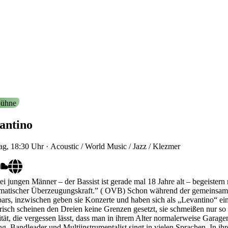
ühne
antino
ag, 18:30
Uhr
·
Acoustic / World Music / Jazz / Klezmer
ei jungen Männer – der Bassist ist gerade mal 18 Jahre alt – begeister
matischer Überzeugungskraft.” ( OVB) Schon während der gemeinsamen 
ars, inzwischen geben sie Konzerte und haben sich als „Levantino“ ein
risch scheinen den Dreien keine Grenzen gesetzt, sie schmeißen nur so 
ität, die vergessen lässt, dass man in ihrem Alter normalerweise Gara
, Bandleader und Multiinstrumentalist singt in vielen Sprachen. In i